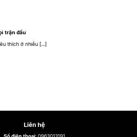
ọi trận đấu
 thích ở nhiều [...]
Liên hệ
Số điện thoại
: 0963013191