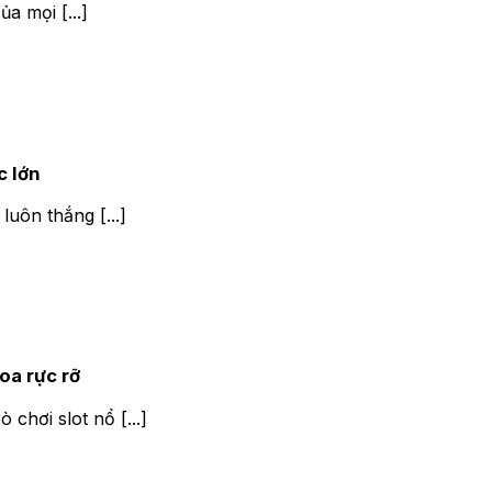
a mọi [...]
c lớn
luôn thắng [...]
oa rực rỡ
hơi slot nổ [...]