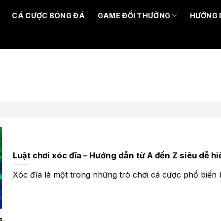
CÁ CƯỢC BÓNG ĐÁ
GAME ĐỔI THƯỞNG
HƯỚNG 
Luật chơi xóc đĩa – Hướng dẫn từ A đến Z siêu dễ hi
Xóc đĩa là một trong những trò chơi cá cược phổ biến b