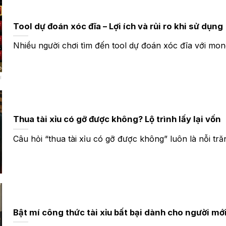
Tool dự đoán xóc đĩa – Lợi ích và rủi ro khi sử dụng
Nhiều người chơi tìm đến tool dự đoán xóc đĩa với mong
Thua tài xỉu có gỡ được không? Lộ trình lấy lại vốn
Câu hỏi “thua tài xỉu có gỡ được không” luôn là nỗi trăn 
Bật mí công thức tài xỉu bất bại dành cho người mớ