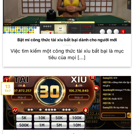
Thế giới thể thao rộng mở – Sân chơi cá cược đỉnh cao
tại W88
Kho game bài khổng lồ – Thỏa
Bật mí công thức tài xỉu bất bại dành cho người mới
sức trải nghiệm những trò chơi
Việc tìm kiếm một công thức tài xỉu bất bại là mục
hấp dẫn
tiêu của mọi [...]
Bên cạnh cá cược thể thao, W88 còn sở hữu một
kho game bài khổng lồ với hàng trăm trò chơi đa
dạng, từ những trò chơi truyền thống đến những trò
chơi hiện đại, độc đáo.
13
Th7
Baccarat
Luật chơi đơn giản nhưng không kém phần cuốn hút
đã đưa Baccarat trở thành một trong những trò chơi
bài kinh điển và phổ biến nhất tại các sòng bạc khắp
thế giới. Với luật chơi đơn giản, dễ hiểu, Baccarat thu