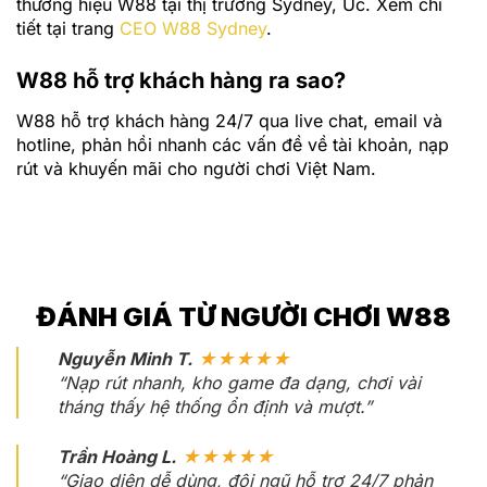
thương hiệu W88 tại thị trường Sydney, Úc. Xem chi
Chương trình khuyến mãi cực
tiết tại trang
CEO W88 Sydney
.
“khủng” – Nhanh tay nhận quà
W88 hỗ trợ khách hàng ra sao?
liền tay!
W88 hỗ trợ khách hàng 24/7 qua live chat, email và
W88 luôn biết cách chiều lòng người chơi với những
hotline, phản hồi nhanh các vấn đề về tài khoản, nạp
chương trình khuyến mãi hấp dẫn, liên tục được cập
rút và khuyến mãi cho người chơi Việt Nam.
nhật. Các chương trình khuyến mãi được thiết kế
riêng biệt, dành tặng phần thưởng chào mừng cho
người chơi mới và những ưu đãi độc quyền cho
thành viên VIP, bạn sẽ luôn có cơ hội nhận được
những phần thưởng giá trị. Đừng bỏ lỡ cơ hội nhận
thêm tiền thưởng, tăng cơ hội chiến thắng và trải
ĐÁNH GIÁ TỪ NGƯỜI CHƠI W88
nghiệm tuyệt vời hơn tại W88! Chúng tôi sẽ thường
xuyên cập nhật các chương trình khuyến mãi mới
Nguyễn Minh T.
★★★★★
nhất trên website, hãy theo dõi để không bỏ lỡ bất
“Nạp rút nhanh, kho game đa dạng, chơi vài
kỳ cơ hội nào nhé!
tháng thấy hệ thống ổn định và mượt.”
Thưởng chào mừng – Khởi đầu thắng lợi
Trần Hoàng L.
★★★★★
“Giao diện dễ dùng, đội ngũ hỗ trợ 24/7 phản
cùng W88