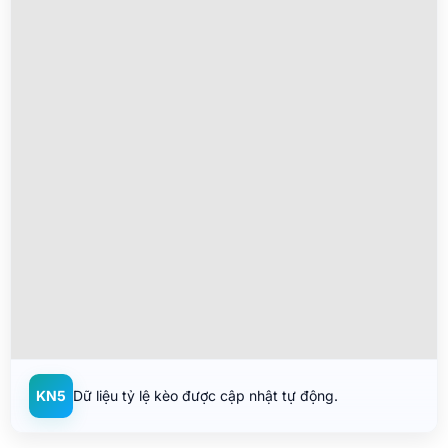
KN5
Dữ liệu tỷ lệ kèo được cập nhật tự động.