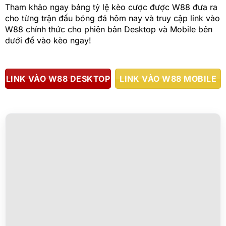
Tham khảo ngay bảng tỷ lệ kèo cược được W88 đưa ra
cho từng trận đấu bóng đá hôm nay và truy cập link vào
W88 chính thức cho phiên bản Desktop và Mobile bên
dưới để vào kèo ngay!
LINK VÀO W88 DESKTOP
LINK VÀO W88 MOBILE
Trận Hot
Tất cả giải đấu
TL Malaysia
Five88
Kèo TT
Xem bóng
Hôm nay
Ngày mai
10/08