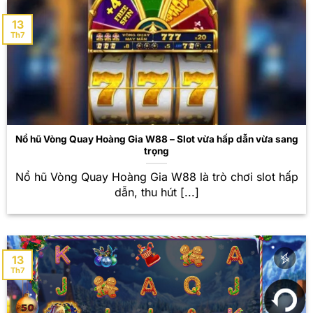
trúng thưởng lớn
13
Th7
Roulette là một trò chơi may rủi hấp dẫn với vòng
quay may mắn. Bạn chỉ cần đặt cược vào số mình dự
đoán và chờ đợi kết quả. Tại W88, bạn sẽ được trải
nghiệm Roulette với giao diện đẹp mắt, mượt mà,
cùng với nhiều bàn chơi khác nhau để lựa chọn.
Thế giới cá cược thể thao đa
Nổ hũ Vòng Quay Hoàng Gia W88 – Slot vừa hấp dẫn vừa sang
trọng
dạng – Từ bóng đá đến thể thao
Nổ hũ Vòng Quay Hoàng Gia W88 là trò chơi slot hấp
điện tử
dẫn, thu hút [...]
W88 không chỉ đơn thuần là một nhà cái cá cược,
mà còn là một thế giới giải trí đa dạng với vô vàn lựa
chọn cá cược thể thao. Danh mục thể thao đa dạng,
từ những môn kinh điển như bóng đá, bóng rổ, quần
13
Th7
vợt đến những bộ môn thể thao điện tử đang hot
hiện nay như Liên Minh Huyền Thoại, Dota 2, CS:GO,
tất cả đều có mặt tại W88. Bạn có thể đặt cược vào