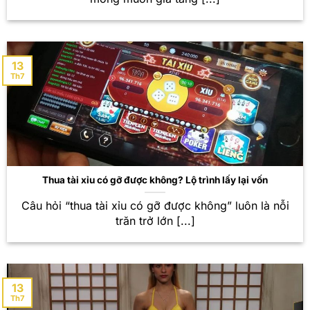
Kèo cược đa dạng
W88 cam kết mang đến cho bạn tỷ lệ trả thưởng
13
cạnh tranh nhất trên thị trường. Với hệ thống kèo
Th7
cược đa dạng, bạn sẽ có nhiều lựa chọn để tối đa
hóa cơ hội chiến thắng. Ngoài ra, W88 thường xuyên
cập nhật tỷ lệ kèo cược để đảm bảo tính chính xác
và minh bạch.
Thua tài xỉu có gỡ được không? Lộ trình lấy lại vốn
Câu hỏi “thua tài xỉu có gỡ được không” luôn là nỗi
trăn trở lớn [...]
13
Th7