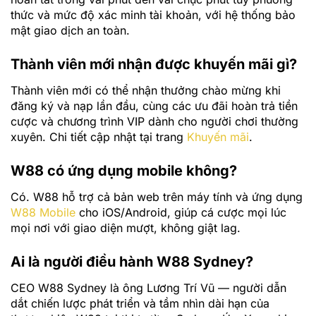
bạn để trải nghiệm cá cược trên màn hình lớn, với
thức và mức độ xác minh tài khoản, với hệ thống bảo
giao diện đầy đủ tính năng.
mật giao dịch an toàn.
W88 Mobile: Cá cược mọi lúc, mọi nơi
Thành viên mới nhận được khuyến mãi gì?
Tải ứng dụng W88 mobile để trải nghiệm cá cược
Thành viên mới có thể nhận thưởng chào mừng khi
mọi lúc, mọi nơi, ngay cả khi bạn đang di chuyển.
đăng ký và nạp lần đầu, cùng các ưu đãi hoàn trả tiền
Ứng dụng được tối ưu hóa cho cả hệ điều hành iOS
cược và chương trình VIP dành cho người chơi thường
và Android, đảm bảo tốc độ load nhanh và giao diện
xuyên. Chi tiết cập nhật tại trang
Khuyến mãi
.
thân thiện.
W88 có ứng dụng mobile không?
Nhà cái uy tín: Đối tác chiến lược của
W88
Có. W88 hỗ trợ cả bản web trên máy tính và ứng dụng
W88 Mobile
cho iOS/Android, giúp cá cược mọi lúc
W88 hợp tác với nhiều
nhà cái uy tín
khác để mang
mọi nơi với giao diện mượt, không giật lag.
đến cho người chơi nhiều sự lựa chọn hơn nữa.
Thông qua các đối tác này, bạn vẫn có thể trải
Ai là người điều hành W88 Sydney?
nghiệm những trò chơi hấp dẫn của W88 một cách
an toàn và bảo mật. Sự hợp tác này đảm bảo rằng
CEO W88 Sydney là ông Lương Trí Vũ — người dẫn
bạn luôn có nhiều lựa chọn và trải nghiệm tốt nhất.
dắt chiến lược phát triển và tầm nhìn dài hạn của