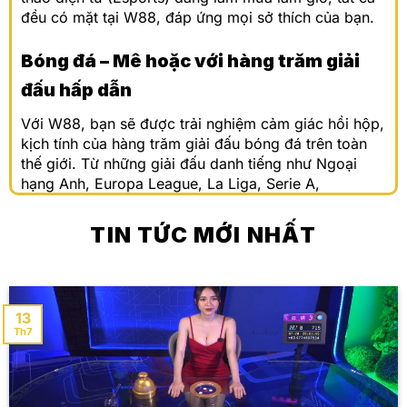
đều có mặt tại W88, đáp ứng mọi sở thích của bạn.
Bóng đá – Mê hoặc với hàng trăm giải
đấu hấp dẫn
Với W88, bạn sẽ được trải nghiệm cảm giác hồi hộp,
kịch tính của hàng trăm giải đấu bóng đá trên toàn
thế giới. Từ những giải đấu danh tiếng như Ngoại
hạng Anh, Europa League, La Liga, Serie A,
Champions League cho đến các giải đấu quốc tế
như World Cup, Euro, Copa America… Bạn sẽ tìm
TIN TỨC MỚI NHẤT
thấy mọi trận đấu mà mình yêu thích. Hệ thống kèo
đa dạng, từ các loại kèo châu Á, các loại kèo châu
Âu, kèo tài xỉu, kèo phạt góc… cho phép bạn lựa
chọn chiến thuật đặt cược phù hợp nhất.
13
Th7
Bóng rổ – Cảm nhận nhịp điệu sôi động
của NBA và nhiều giải đấu khác