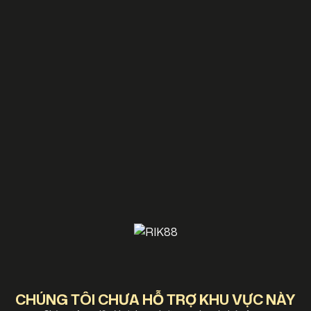
CHÚNG TÔI CHƯA HỖ TRỢ KHU VỰC NÀY