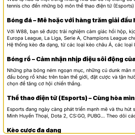
tennis cho đến những bộ môn thể thao điện tử (Esports)
Bóng đá – Mê hoặc với hàng trăm giải đấu
Với W88, bạn sẽ được trải nghiệm cảm giác hồi hộp, kịc
Europa League, La Liga, Serie A, Champions League cho
Hệ thống kèo đa dạng, từ các loại kèo châu Á, các loại
Bóng rổ – Cảm nhận nhịp điệu sôi động củ
Những pha bóng ném ngoạn mục, những cú dunk mãn nhãn,
đấu bóng rổ khác trên toàn thế giới, đặt cược và tận h
chọn để tăng cơ hội chiến thắng.
Thể thao điện tử (Esports) – Cùng hòa mìn
Esports đang ngày càng phát triển mạnh mẽ và thu hút s
Minh Huyền Thoại, Dota 2, CS:GO, PUBG… Theo dõi các 
Kèo cược đa dạng