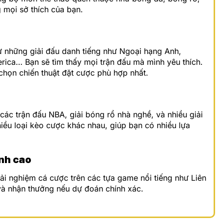
 mọi sở thích của bạn.
Từ những giải đấu danh tiếng như Ngoại hạng Anh,
ica… Bạn sẽ tìm thấy mọi trận đấu mà mình yêu thích.
chọn chiến thuật đặt cược phù hợp nhất.
c trận đấu NBA, giải bóng rổ nhà nghề, và nhiều giải
iều loại kèo cược khác nhau, giúp bạn có nhiều lựa
ỉnh cao
ải nghiệm cá cược trên các tựa game nổi tiếng như Liên
và nhận thưởng nếu dự đoán chính xác.