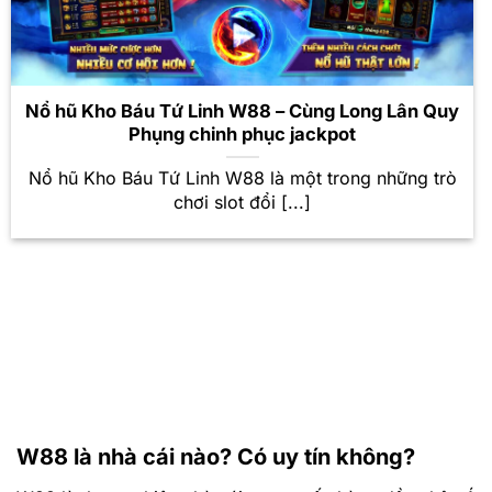
Blackjack là một trò chơi bài đòi hỏi sự kết hợp giữa 
quá giới hạn. Tại W88, bạn sẽ được trải nghiệm Blackja
Poker
Nổ hũ Kho Báu Tứ Linh W88 – Cùng Long Lân Quy
Phụng chinh phục jackpot
Poker là một trò chơi bài đòi hỏi sự tính toán, phán đo
Omaha.
Nổ hũ Kho Báu Tứ Linh W88 là một trong những trò
chơi slot đổi [...]
Roulette – Vòng quay may mắn, cơ hội trú
Roulette là một trò chơi may rủi hấp dẫn với vòng qua
Roulette với giao diện đẹp mắt, mượt mà, cùng với nhiề
Thế giới cá cược thể thao đa dạng 
W88 không chỉ đơn thuần là một nhà cái cá cược, mà còn
kinh điển như bóng đá, bóng rổ, quần vợt đến những bộ
Bạn có thể đặt cược vào các trận đấu lớn nhỏ, các giả
mọi nhu cầu cá cược của bạn. Chúng tôi cập nhật liên 
W88 là nhà cái nào? Có uy tín không?
thế giới cá cược thể thao rộng lớn tại W88!