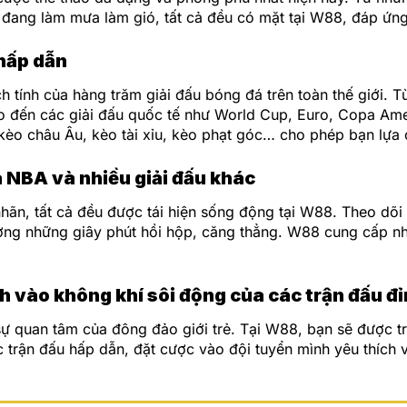
 đang làm mưa làm gió, tất cả đều có mặt tại W88, đáp ứng
 hấp dẫn
h tính của hàng trăm giải đấu bóng đá trên toàn thế giới. 
 đến các giải đấu quốc tế như World Cup, Euro, Copa Amer
 kèo châu Âu, kèo tài xỉu, kèo phạt góc… cho phép bạn lựa 
a NBA và nhiều giải đấu khác
 tất cả đều được tái hiện sống động tại W88. Theo dõi cá
ưởng những giây phút hồi hộp, căng thẳng. W88 cung cấp nh
h vào không khí sôi động của các trận đấu đ
ự quan tâm của đông đảo giới trẻ. Tại W88, bạn sẽ được tr
trận đấu hấp dẫn, đặt cược vào đội tuyển mình yêu thích 