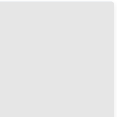
Hai dòng kèo